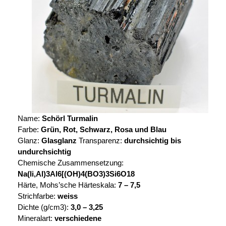
Name:
Schörl Turmalin
Farbe:
Grün, Rot, Schwarz, Rosa und Blau
Glanz:
Glasglanz
Transparenz:
durchsichtig bis
undurchsichtig
Chemische Zusammensetzung:
Na(li,Al)3Al6[(OH)4(BO3)3Si6O18
Härte, Mohs’sche Härteskala:
7 – 7,5
Strichfarbe:
weiss
Dichte (g/cm3):
3,0 – 3,25
Mineralart:
verschiedene