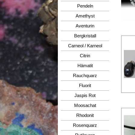
Pendeln
Amethyst
Aventurin
Bergkristall
Carneol / Karneol
Citrin
Hämatit
Rauchquarz
Fluorit
Jaspis Rot
Moosachat
Rhodonit
Rosenquarz