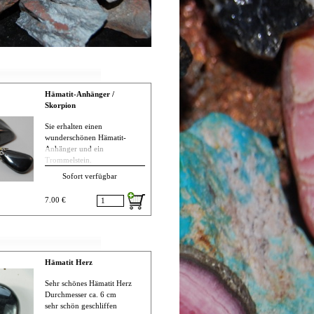
Hämatit-Anhänger /
Skorpion
Sie erhalten einen
wunderschönen Hämatit-
Anhänger und ein
Trommelstein.
Mit ausführlichem Beschrieb
Sofort verfügbar
Spezifikation / Bestimmung:
7.00 €
Name: Hämatit „Blutstein“
Farbe: grau bis schwarz,
rotbraun, bunt anlaufend,
Glanz: Metallglanz
Transparenz: Opak
Chemische Zusammensetzung:
Hämatit Herz
Fe2O3
Härte, Mohs’sche Härteskala:
Sehr schönes Hämatit Herz
5,5 – 6,5 Strichfarbe: rotbraun
Durchmesser ca. 6 cm
Mineralart: Oxide mit Metall
sehr schön geschliffen