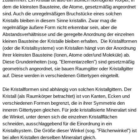
zusammen. Ein Kristall ist also ein stofflich homogener Körper, in
dem die kleinsten Bausteine, die Atome, gesetzmäßig angeordnet
sind. Auch die unregelmäßigen Bruchstücke eines solchen
Kristalls bleiben in diesem Sinne kristallin. Zwar mag die
regelmäßige äußere Form nicht erkennbar sein, aber die
Abstandsverhältnisse und die geregelte Anordnung der einzelnen
kleinen Bausteine der Kristalle bleiben erhalten. Die Kristallformen
(oder die Kristallsysteme) von Kristallen hängt von der Anordnung
ihrer kleinsten Bausteine (Ionen, Atome oder/und Moleküle) ab.
Diese Grundeinheiten (sog. "Elementarzellen") sind gesetzmäßig
geometrisch angeordnet, sie bauen Raumgitter oder Kristallgitter
auf. Diese werden in verschiedenen Gittertypen eingeteilt.
Die Kristallformen sind abhängig von solchen Kristallgittern. Der
Kristall (als Raumkörper betrachtet) ist von Kanten, Ecken und
verschiedenen Formen begrenzt, die in ihrer Symmetrie den
inneren Gittertypen gleichen. Für jede kristallisierte Mineralart sind
die Winkel, unter denen sich die einzelnen Kristallflächen
schneiden, ausschlaggebend für die Einordnung in ein
Kristallsystem. Die Größe dieser Winkel (sog. "Flächenwinkel") ist
bei allen Kristallen derselben Mineralart gleich.