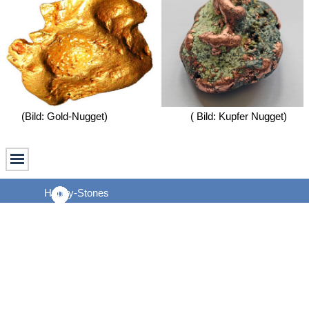
(Bild: Gold-Nugget) ( Bild: Kupfer Nugget)
Happy-Stones
Kurt J. Hälg
Am Kurpark 4a
D-87534 Oberstaufen