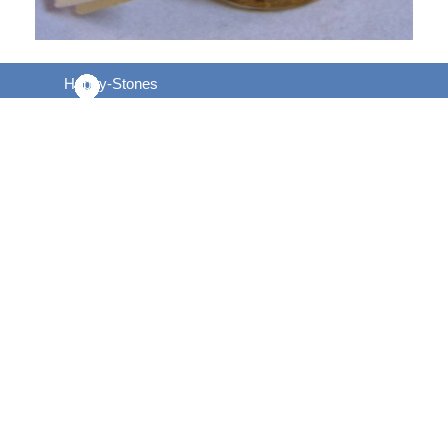
Happy-Stones
Kurt J. Hälg
Am Kurpark 4a
D-87534 Oberstaufen