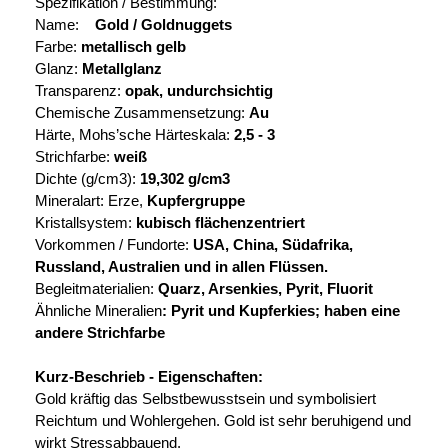
Spezifikation / Bestimmung:
Name:
Gold / Goldnuggets
Farbe:
metallisch gelb
Glanz:
Metallglanz
Transparenz:
opak, undurchsichtig
Chemische Zusammensetzung:
Au
Härte, Mohs’sche Härteskala:
2,5 - 3
Strichfarbe:
weiß
Dichte (g/cm3):
19,302 g/cm3
Mineralart: Erze,
Kupfergruppe
Kristallsystem:
kubisch flächenzentriert
Vorkommen / Fundorte:
USA, China, Südafrika,
Russland, Australien und in allen Flüssen.
Begleitmaterialien:
Quarz, Arsenkies, Pyrit, Fluorit
Ähnliche Mineralien
: Pyrit und Kupferkies; haben eine
andere Strichfarbe
Kurz-Beschrieb - Eigenschaften:
Gold kräftig das Selbstbewusstsein und symbolisiert
Reichtum und Wohlergehen. Gold ist sehr beruhigend und
wirkt Stressabbauend.