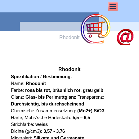
Rhodonit
Rhodonit
Spezifikation / Bestimmung:
Name:
Rhodonit
Farbe:
rosa bis rot, bräunlich rot, grau gelb
Glanz:
Glas- bis Perlmuttglanz
Transparenz:
Durchsichtig, bis durchscheinend
Chemische Zusammensetzung:
(Mn2+) SiO3
Härte, Mohs’sche Härteskala:
5,5 – 6,5
Strichfarbe:
weiss
Dichte (g/cm3):
3,57 - 3,76
Mineralart:
Silikate und Germanate