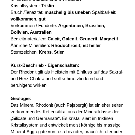
Kristallsystem:
Triklin
Bruch /Tenazität:
muschelig bis uneben
Spaltbarkeit:
vollkommen, gut
Vorkommen / Fundorte:
Argentinien, Brasilien,
Bolivien, Australien
Begleitmaterialien:
Calcit, Galenit, Grunerit, Magnetit
Ähnliche Mineralien:
Rhodochrosit; ist heller
Sternzeichen:
Krebs, Stier
Kurz-Beschrieb - Eigenschaften:
Der Rhodonit gilt als Heilstein mit Einfluss auf das Sakral-
und Herz Chakra und soll schmerzlindernd und
beruhigend wirken.
Geologie:
Das Mineral Rhodonit (auch Pajsbergit) ist ein eher selten
vorkommendes Kettensilikat aus der Mineralklasse der
„Silicate und Germanate“. Es kristallisiert im triklinen
Kristallsystem und entwickelt meist körnige bis massige
Mineral-Aggregate von rosa bis roter, bräunlich roter oder